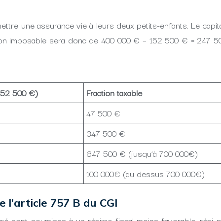
ttre une assurance vie à leurs deux petits-enfants. Le capita
tion imposable sera donc de 400 000 € – 152 500 € = 247 500
152 500 €)
Fraction taxable
47 500 €
347 500 €
647 500 € (jusqu’à 700 000€)
100 000€ (au dessus 700 000€)
 l’article 757 B du CGI
é sont soumises à un régime fiscal moins favorable, régi p