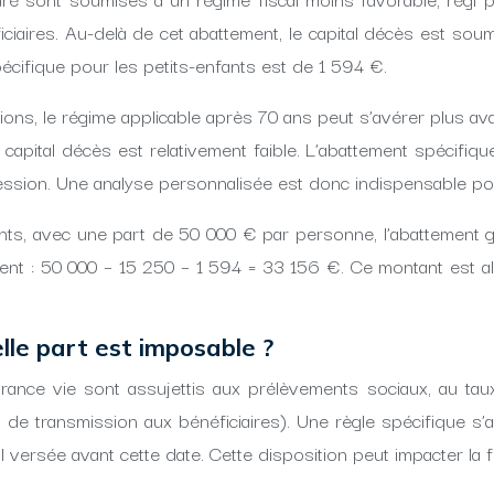
ciaires. Au-delà de cet abattement, le capital décès est soum
écifique pour les petits-enfants est de 1 594 €.
tions, le régime applicable après 70 ans peut s’avérer plus a
le capital décès est relativement faible. L’abattement spécifiq
cession. Une analyse personnalisée est donc indispensable pou
nfants, avec une part de 50 000 € par personne, l’abattement 
ient : 50 000 – 15 250 – 1 594 = 33 156 €. Ce montant est al
lle part est imposable ?
urance vie sont assujettis aux prélèvements sociaux, au t
 de transmission aux bénéficiaires). Une règle spécifique s’a
versée avant cette date. Cette disposition peut impacter la fi