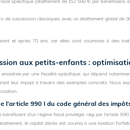
fiscal spécifique (abattement de 152 500 € par bénéficiaire, e
s de succession classiques, avec un abattement global de 30 
vant et après 70 ans, car elles sont soumises à des traite
ission aux petits-enfants : optimisat
 encadrée par une fiscalité spécifique, qui dépend notammen
illustrant leur impact à travers des exemples concrets. Nous 
position.
e l’article 990 I du code général des impôt
bénéficient d’un régime fiscal privilégié, régi par l’article 
battement, le capital décès est soumis à une taxation forfait