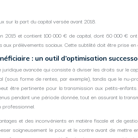
 sur la part du capital versée avant 2018.
 en 2015 et contient 100 000 € de capital, dont 60 000 € on
x prélèvements sociaux. Cette subtilité doit être prise en com
iciaire : un outil d’optimisation successo
idique avancée qui consiste à diviser les droits sur le capit
tal (sous forme de rentes, par exemple), tandis que le nu-propri
ut être pertinente pour la transmission aux petits-enfants. 
enus pendant une période donnée, tout en assurant la transmis
 professionnel.
ages et des inconvénients en matière fiscale et de gestion.
peser soigneusement le pour et le contre avant de mettre e