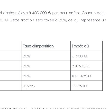
l décès s’élève à 400 000 € par petit-enfant. Chaque petit-
 €. Cette fraction sera taxée à 20%, ce qui représente un
Taux d’imposition
Impôt dû
20%
9 500 €
20%
69 500 €
20%
139 375 €
31,25%
31 250€
ar l’article 757 B du CGI. Ce régime prévoit un abattement