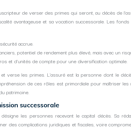
scripteur de verser des primes qui seront, au décès de l’ass
fiscalité avantageuse et sa vocation successorale. Les fonds
sécurité accrue.
nciers, potentiel de rendement plus élevé, mais avec un risqu
s et d’unités de compte pour une diversification optimale.
 et verse les primes. L’assuré est la personne dont le décès
ompréhension de ces rôles est primordiale pour maîtriser le
du patrimoine.
smission successorale
ui désigne les personnes recevant le capital décès. Sa réda
ner des complications juridiques et fiscales, voire compromet