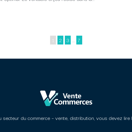
1
2
3
…
7
 secteur du commerce – vente, distribution, vous devez
lire