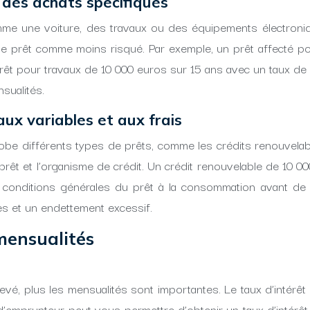
 des achats spécifiques
omme une voiture, des travaux ou des équipements électroni
e prêt comme moins risqué. Par exemple, un prêt affecté po
rêt pour travaux de 10 000 euros sur 15 ans avec un taux d
sualités.
ux variables et aux frais
obe différents types de prêts, comme les crédits renouvelabl
 prêt et l’organisme de crédit. Un crédit renouvelable de 10
 conditions générales du prêt à la consommation avant de s
s et un endettement excessif.
mensualités
 élevé, plus les mensualités sont importantes. Le taux d’inté
l d’emprunteur peut vous permettre d’obtenir un taux d’intérê