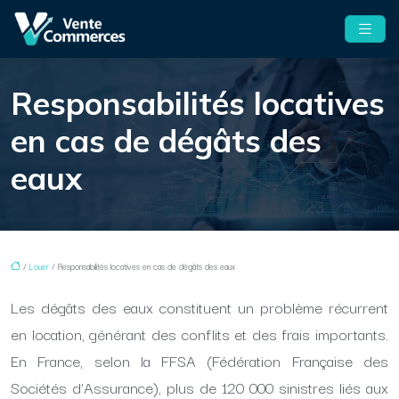
Responsabilités locatives
en cas de dégâts des
eaux
/
Louer
/ Responsabilités locatives en cas de dégâts des eaux
Les dégâts des eaux constituent un problème récurrent
en location, générant des conflits et des frais importants.
En France, selon la FFSA (Fédération Française des
Sociétés d’Assurance), plus de 120 000 sinistres liés aux